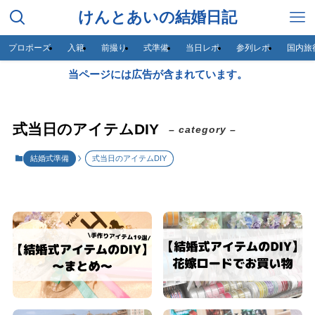
けんとあいの結婚日記
プロポーズ
入籍
前撮り
式準備
当日レポ
参列レポ
国内旅
当ページには広告が含まれています。
式当日のアイテムDIY
– category –
結婚式準備
式当日のアイテムDIY