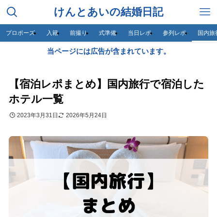
けんとあいの結婚日記
プロポーズ
入籍
前撮り
式準備
当日レポ
参列レポ
国内旅
当ページには広告が含まれています。
【宿泊レポまとめ】国内旅行で宿泊した
ホテル一覧
2023年3月31日
2026年5月24日